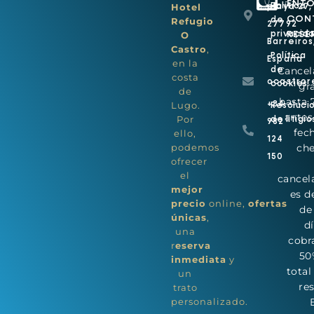
ENT
Política
playa 27,
Hotel
CON
de
Refugio
27792
RESE
privacid
O
Barreiros
Castro
,
Política
España
en la
de
Cancel
costa
ocastror
cookies
gr
de
hasta 
+34
Lugo.
Resoluci
antes
Por
de litigio
982
fec
ello,
124
podemos
che
150
ofrecer
el
cancel
mejor
es d
precio
online,
ofertas
de
únicas
,
d
una
cobra
r
eserva
50
inmediata
y
total
un
re
trato
personalizado.