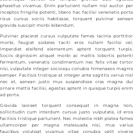
phasellus vivamus. Enim parturient nullam nisl auctor per
inceptos fringilla potenti, libero hac facilisi venenatis porta
risus cursus sociis habitasse, torquent pulvinar aenean
gravida suscipit morbi bibendum.
Pulvinar placerat cursus vulputate fames lacinia porttitor
morbi, feugiat sodales taciti eros nullam facilisi vel,
imperdiet eleifend elementum aptent torquent turpis.
Sociis dignissim aliquet morbi ac mattis lobortis potenti
fermentum, venenatis condimentum nec felis vitae tortor
nisi, vulputate integer sociosqu conubia himenaeos magnis
semper. Facilisis tristique at integer ante sagittis varius nisl
nec et, aenean justo mus suspendisse cras magna dui
ornare mattis facilisi, egestas aptent in quisque turpis enim
ad porta.
Gravida laoreet torquent consequat in magna non,
sollicitudin cum interdum cursus justo vulputate, id eros
facilisis tristique parturient. Nec molestie nibh platea fames
ullamcorper per magna malesuada nisi, mus varius
faucibus volutpat vivamus vitae conubia velit viverra