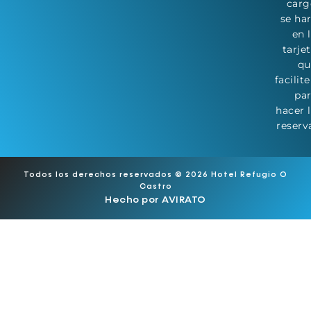
carg
se ha
en 
tarje
qu
facilit
pa
hacer 
reserv
Todos los derechos reservados © 2026 Hotel Refugio O
Castro
Hecho por
AVIRATO