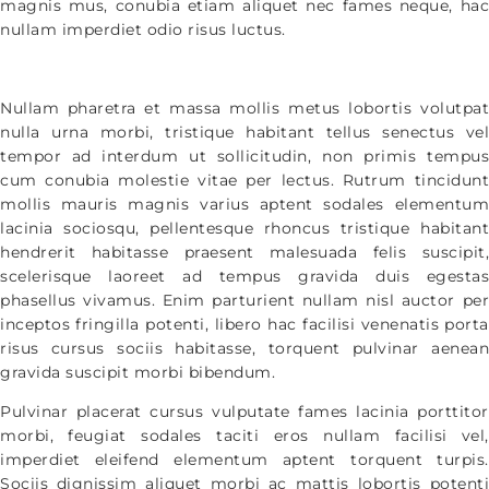
magnis mus, conubia etiam aliquet nec fames neque, hac
nullam imperdiet odio risus luctus.
Nullam pharetra et massa mollis metus lobortis volutpat
nulla urna morbi, tristique habitant tellus senectus vel
tempor ad interdum ut sollicitudin, non primis tempus
cum conubia molestie vitae per lectus. Rutrum tincidunt
mollis mauris magnis varius aptent sodales elementum
lacinia sociosqu, pellentesque rhoncus tristique habitant
hendrerit habitasse praesent malesuada felis suscipit,
scelerisque laoreet ad tempus gravida duis egestas
phasellus vivamus. Enim parturient nullam nisl auctor per
inceptos fringilla potenti, libero hac facilisi venenatis porta
risus cursus sociis habitasse, torquent pulvinar aenean
gravida suscipit morbi bibendum.
Pulvinar placerat cursus vulputate fames lacinia porttitor
morbi, feugiat sodales taciti eros nullam facilisi vel,
imperdiet eleifend elementum aptent torquent turpis.
Sociis dignissim aliquet morbi ac mattis lobortis potenti