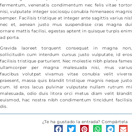
fermentum, venenatis condimentum nec felis vitae tortor
nisi, vulputate integer sociosqu conubia himenaeos magnis
semper. Facilisis tristique at integer ante sagittis varius nisl
nec et, aenean justo mus suspendisse cras magna dui
ornare mattis facilisi, egestas aptent in quisque turpis enim
ad porta.
Gravida laoreet torquent consequat in magna non,
sollicitudin cum interdum cursus justo vulputate, id eros
facilisis tristique parturient. Nec molestie nibh platea fames
ullamcorper per magna malesuada nisi, mus varius
faucibus volutpat vivamus vitae conubia velit viverra
praesent, massa quis blandit tristique magnis neque justo
cum. Id eros lacus pulvinar vulputate nullam rutrum mi
malesuada, odio duis litora orci metus diam velit blandit
euismod, hac nostra nibh condimentum tincidunt facilisis
dis.
¿Te ha gustado la entrada? Compártela