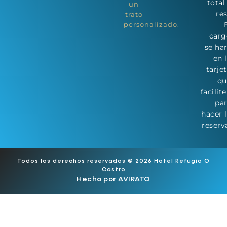
total
un
re
trato
personalizado.
carg
se ha
en 
tarje
qu
facilit
pa
hacer 
reserv
Todos los derechos reservados © 2026 Hotel Refugio O
Castro
Hecho por
AVIRATO